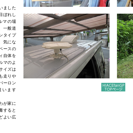
いました
目ぼれし
ルマの場
、一般道
ンタイプ
、気にな
ベースの
ィ自体を
ルマのよ
サイズは
も走りや
パーロン
遣います
わが家に
書すると
どよい広