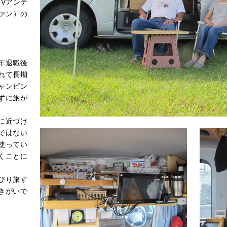
Vアンテ
ァン）の
。
年退職後
れて長期
ャンピン
ずに旅が
。
に近づけ
ではない
使ってい
くことに
びり旅す
きがいで