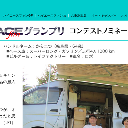
ハイエースファンGP
｜
ハイエースファン.jp
｜
八重洲出版
｜
オートキャンパー
｜
ハイ
るキャン
品の搬入
つが、オ
とだと思
ク（※1）