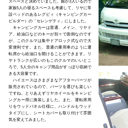
スベースと決めていました。娘が3人いるので
家族5人の寝るスペースも考慮して、リヤに常
設ベッドのあるレグビィ（キャンピングカー
ビルダー）の「セレンゲティ」にしました。
キャンピングカーは普通、メイン、リヤド
ア、給油口などのキーが別々で面倒なのです
が、このクルマは集中ドアロック式なので大
変便利です。また、普通の乗用車のように運
転席から給油口を開けることができます。リ
ヤトランクが広いのもこのクルマのいいとこ
ろで、5人分のキャンプ用品がすっぽり収納で
きる大容量です。
ハイエースはさまざまなアフターパーツが
販売されているので、パーツを選びも楽しい
ですね。とりあえずリヤホイールをキャンピ
ングカー用に換装しました。また、運転席周
りをウッドパネル仕様に、ハンドルもウッド
タイプにし、シートカバーも取り付けて雰囲
気を変えてみました。