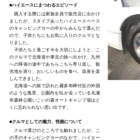
■ハイエースにまつわるエピソード
購入する際には家族全員で販売店に出かけ
ましたが、３タイプあったハイエースベース
のキャンピングカーの中からみんなで選んだ
ので、子供たちにもお気に入りのクルマとな
りました。
子供たちと過ごす今を大切にしようと、こ
のクルマで北海道や東北の旅へ出かけ、九州
への帰省の途中であちらこちら寄り道し、観
光地を巡り、おいしいものを食べ、温泉を楽
しんできました。
北海道への旅で訪れた霧多布岬付近の外国
のような風景、公園内をSLが走っている丸瀬
布森林公園いこいの森オートキャンプ場はと
くに忘れられない思い出です。
■クルマとしての魅力、性能について
クルマ選びのところでも触れましたが、こ
の手のキャンピングカーのなかで、ハイエー