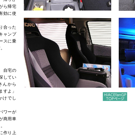
がら帰宅
有効に使
り合った
キャンプ
ースに乗
す。
、自宅の
探してい
さんから
ますよ」
かけでし
パワーが
が商用車
も。
に作り上