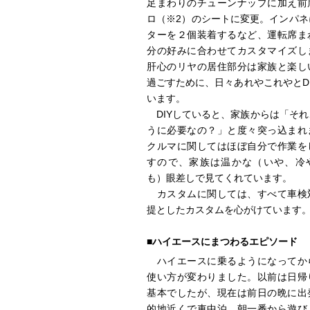
足まわりのチューンナップに加え前
ロ（※2）のシートに変更。インパネ
ターを２個装着するなど、運転席ま
分の好みに合わせてカスタマイズし
肝心のリヤの居住部分は家族と楽し
過ごすために、日々あれやこれやとD
います。
DIYしていると、家族からは「それ
うに必要なの？」と度々突っ込まれ
クルマに関してはほぼ自分で作業を
すので、家族は温かな（いや、冷
も）眼差しで見てくれています。
カスタムに関しては、すべて車検
提としたカスタムを心がけています
■ハイエースにまつわるエピソード
ハイエースに乗るようになってか
使い方が変わりました。以前は日帰
基本でしたが、現在は前日の晩に出
的地近くで車中泊、朝一番から遊び