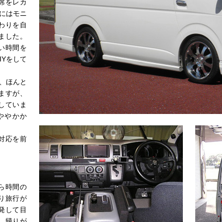
席をレカ
にはモニ
わりを自
ました。
い時間を
IYをして
、ほんと
ますが、
していま
ややかか
対応を前
。
ら時間の
り旅行が
発して目
、帰りが