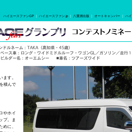
ハイエースファンGP
｜
ハイエースファン.jp
｜
八重洲出版
｜
オートキャンパー
｜
ハイ
います。
を積んで
ロやホイ
ップ。ま
ために、